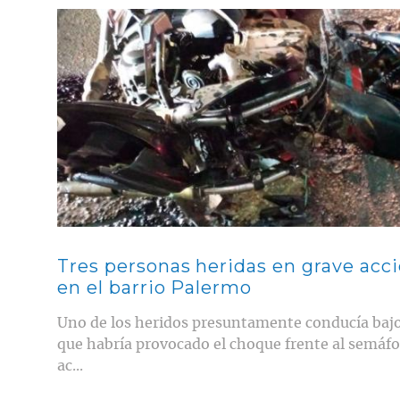
Contenido multimedia principal
Tres personas heridas en grave acc
en el barrio Palermo
Uno de los heridos presuntamente conducía bajo l
que habría provocado el choque frente al semáfor
ac...