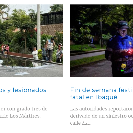
Contenido multimedia principal
os y lesionados
Fin de semana festi
fatal en Ibagué
or con grado tres de
Las autoridades reportaron
rio Los Mártires.
derivado de un siniestro oc
calle 42...