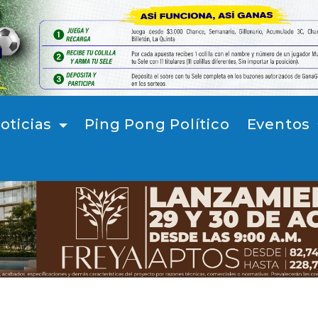
oticias
Ping Pong Político
Eventos