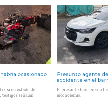
Contenido multimedia principal
 habría ocasionado
Presunto agente de
accidente en el bar
ntraba en estado de
El presunto funcionario hab
; testigos señalan
alcoholemia.