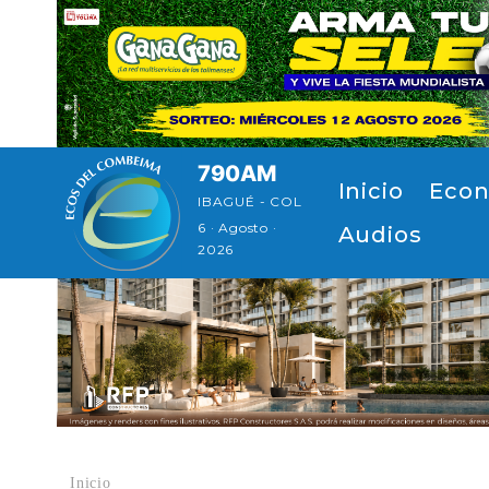
Pasar al contenido principal
790AM
Navegación principal
Inicio
Econ
IBAGUÉ - COL
6 · Agosto ·
Audios
2026
Inicio