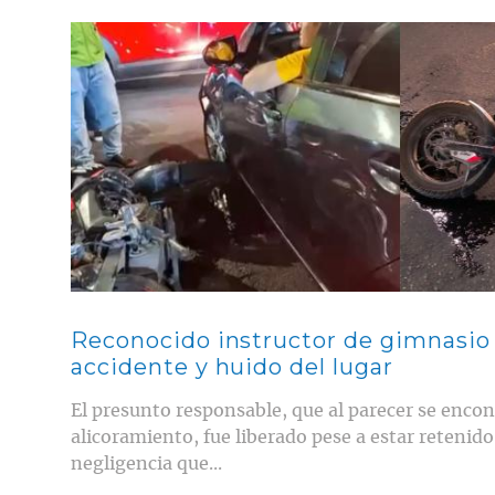
Contenido multimedia principal
Reconocido instructor de gimnasio
accidente y huido del lugar
El presunto responsable, que al parecer se enco
alicoramiento, fue liberado pese a estar retenido
negligencia que...