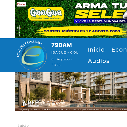
Pasar al contenido principal
790AM
Navegación principal
Inicio
Econ
IBAGUÉ - COL
6 · Agosto ·
Audios
2026
Inicio