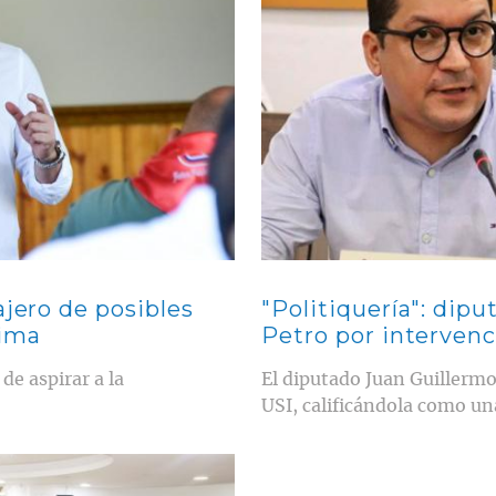
ajero de posibles
"Politiquería": dip
lima
Petro por intervenc
e aspirar a la
El diputado Juan Guillermo 
USI, calificándola como un