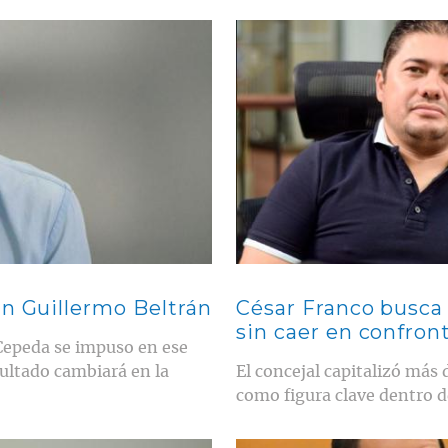
Contenido multimedia principal
an Guillermo Beltrán
César Franco busca 
sin caer en confron
 Cepeda se impuso en ese
sultado cambiará en la
El concejal capitalizó más 
como figura clave dentro d
Contenido multimedia principal