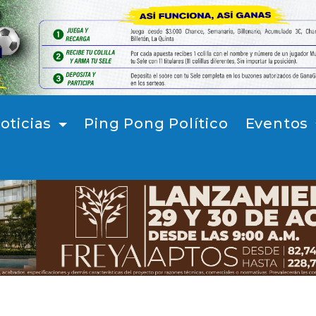
oticias
Ping Pong Político
Eventos