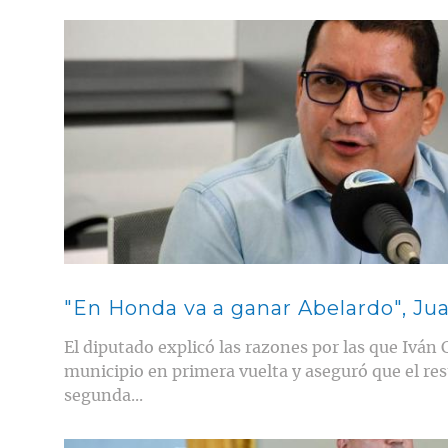
Contenido multimedia principal
"En Honda va a ganar Abelardo", Ju
El diputado explicó las razones por las que Iván
municipio en primera vuelta y aseguró que el re
segunda...
Contenido multimedia principal