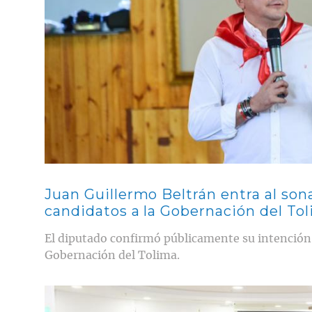
Juan Guillermo Beltrán entra al son
candidatos a la Gobernación del To
El diputado confirmó públicamente su intención d
Gobernación del Tolima.
Contenido multimedia principal