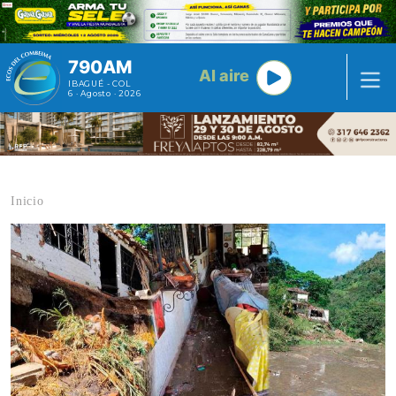
Pasar al contenido principal
790AM
Al aire
IBAGUÉ - COL
6 · Agosto · 2026
Inicio
Contenido multimedia principal