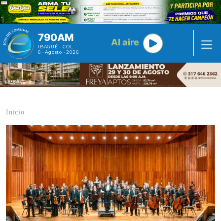
Pasar al contenido principal
790AM
Al aire
IBAGUÉ - COL
6 · Agosto · 2026
Inicio
Contenido multimedia principal