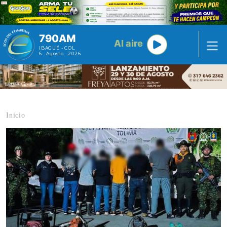
Pasar al contenido principal
790AM
Al aire
IBAGUÉ - COL
6 · Agosto · 2026
Inicio
Contenido multimedia principal