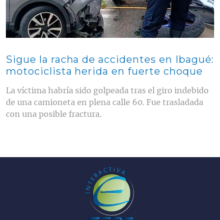
Sigue la racha de accidentes en Ibagué:
motociclista herida en fuerte choque
La víctima habría sido golpeada tras el giro indebido
de una camioneta en plena calle 60. Fue trasladada
con una posible fractura.