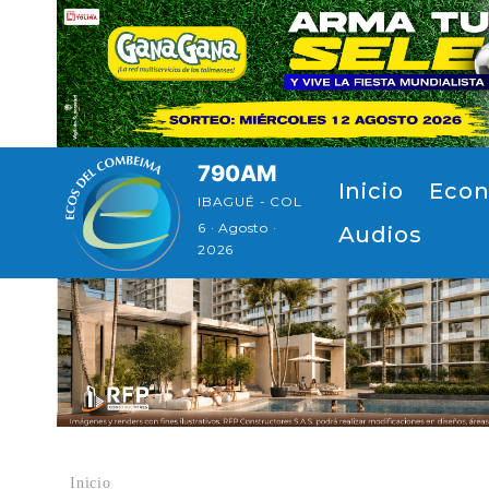
Pasar al contenido principal
790AM
Navegación principal
Inicio
Econ
IBAGUÉ - COL
6 · Agosto ·
Audios
2026
Inicio