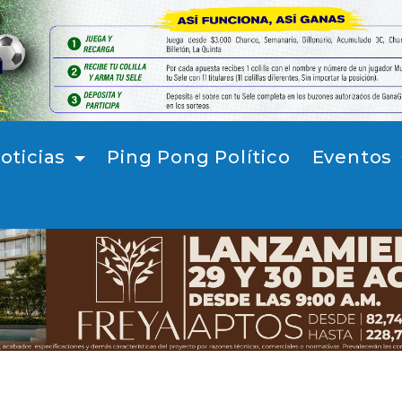
oticias
Ping Pong Político
Eventos