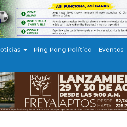
oticias
Ping Pong Político
Eventos