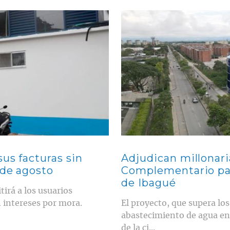
Contenido multimedia principal
sus facturas sin
Adjudican millonari
 de agosto
Complementario para
de Ibagué
irá a los usuarios
 intereses por mora.
El proyecto, que supera lo
abastecimiento de agua en 
de la ci...