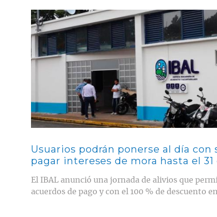
Contenido multimedia principal
Usuarios podrán ponerse al día con 
pagar intereses de mora hasta el 31
El IBAL anunció una jornada de alivios que permit
acuerdos de pago y con el 100 % de descuento en