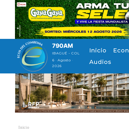
Pasar al contenido principal
790AM
Navegación principal
Inicio
Econ
IBAGUÉ - COL
6 · Agosto ·
Audios
2026
Inicio