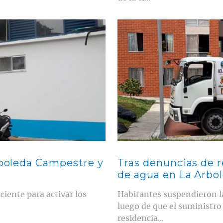
Contenido multimedia principal
rboleda Campestre y
Tras denuncias de r
de agua en La Arbo
ciente para activar los
Habitantes suspendieron la
luego de que el suministro
residencia...