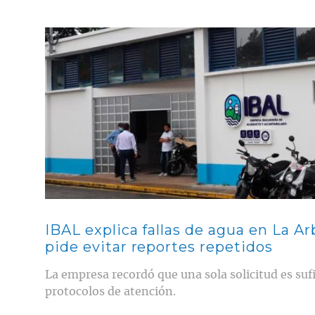
Contenido multimedia principal
IBAL explica fallas de agua en La A
pide evitar reportes repetidos
La empresa recordó que una sola solicitud es sufi
protocolos de atención.