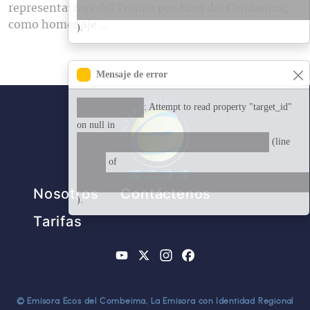
representativas del Tolima por Ecos del Combeima,
modules/custom/combeima/
como homenaje ...
).
Mensaje de error
Warning
: Attempt to read property "target_id"
on null in
combeima_node_view()
(line
268
of
modules/custom/combeima/
Pie de página
Nosotros
Contáctenos
).
Tarifas
YouTube
X
Instagram
Facebook
© Emisora Ecos del Combeima, La Emisora con Identidad Regional