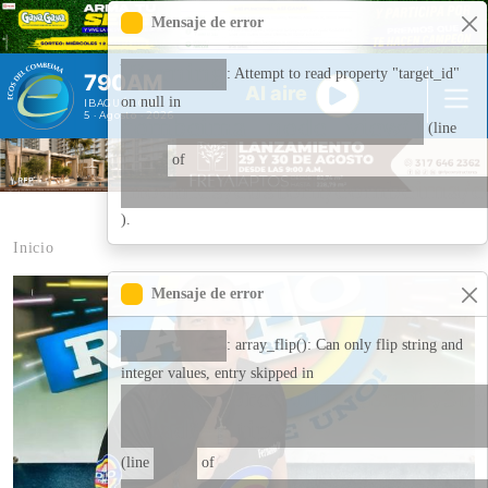
Pasar al contenido principal
Mensaje de error
Warning
: Attempt to read property "target_id"
790AM
Al aire
on null in
IBAGUÉ - COL
5 · Agosto · 2026
combeima_node_view()
(line
266
of
modules/custom/combeima/
).
Inicio
Contenido multimedia principal
Mensaje de error
Warning
: array_flip(): Can only flip string and
integer values, entry skipped in
Drupal\Core\Entity\EntitySt
>loadMultiple()
278
(line
of