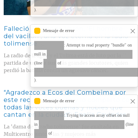
core/lib/Drupal/Core/Entity/
).
Falleció Fernando Varón, ‘El hombre
Mensaje de error
del vacilón’, una voz eterna en la radio
tolimense
Warning
: Attempt to read property "bundle" on
combeima_node_view()
null in
La radio de Ibagué y el Tolima está de luto por la
268
partida de uno de sus más grandes locutores, quien
(line
of
perdió la batalla contra un agresivo cáncer.
modules/custom/combeima/
).
“Agradezco a Ecos del Combeima por
este reconocimiento y lo comparto con
Mensaje de error
todas las voces buenas y nobles que
cantan en la ciudad”: Enelia Caviedes
Warning
: Trying to access array offset on null
combeima_node_view()
in
(line
La 'dama de la radio tolimense' fue exaltada en
268
of
Multicentro junto a las 7 mujeres más