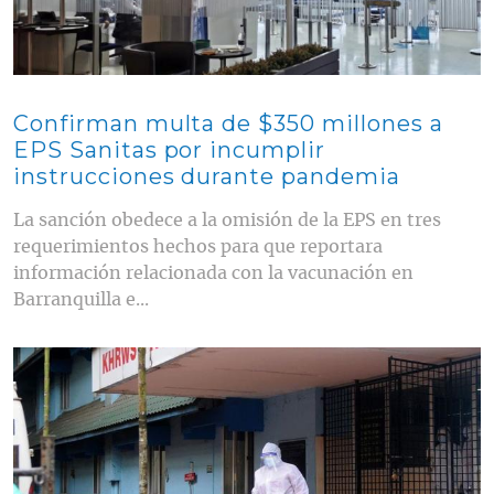
Confirman multa de $350 millones a
EPS Sanitas por incumplir
instrucciones durante pandemia
La sanción obedece a la omisión de la EPS en tres
requerimientos hechos para que reportara
información relacionada con la vacunación en
Barranquilla e...
Contenido multimedia principal