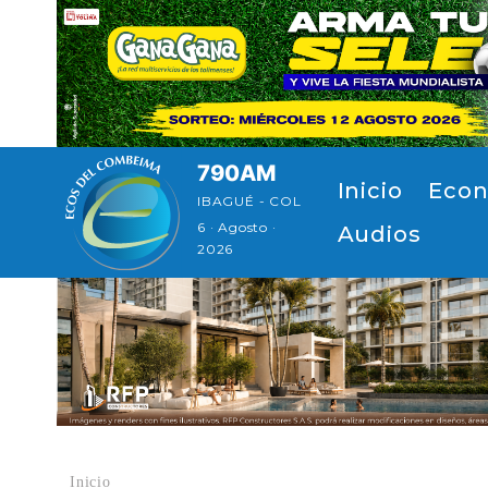
Pasar al contenido principal
790AM
Navegación principal
Inicio
Econ
IBAGUÉ - COL
6 · Agosto ·
Audios
2026
Inicio