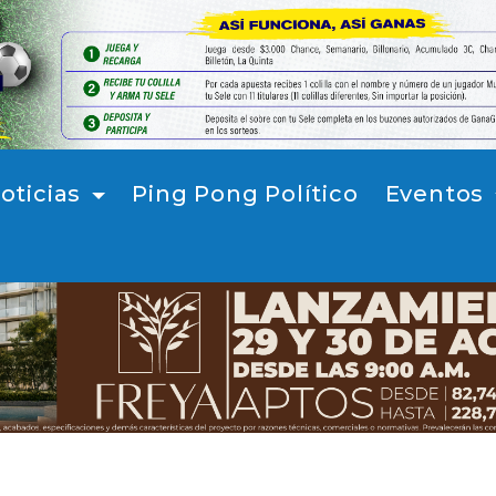
oticias
Ping Pong Político
Eventos