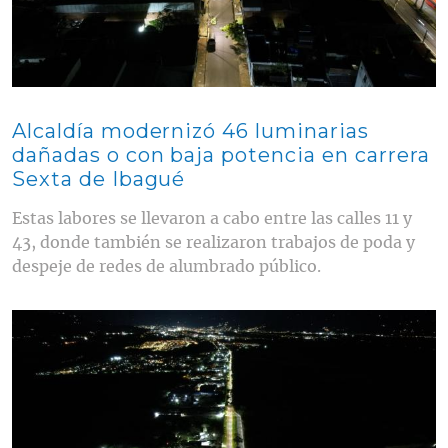
Alcaldía modernizó 46 luminarias
dañadas o con baja potencia en carrera
Sexta de Ibagué
Estas labores se llevaron a cabo entre las calles 11 y
43, donde también se realizaron trabajos de poda y
despeje de redes de alumbrado público.
Contenido multimedia principal