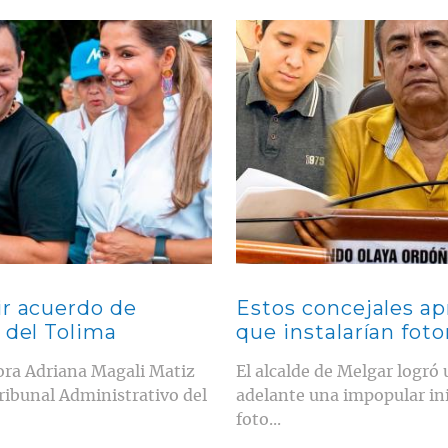
Contenido multimedia principal
ir acuerdo de
Estos concejales a
 del Tolima
que instalarían fot
dora Adriana Magali Matiz
El alcalde de Melgar logró
Tribunal Administrativo del
adelante una impopular inic
foto...