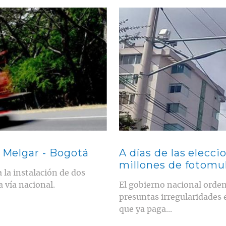
Contenido multimedia principal
a Melgar - Bogotá
A días de las elecc
millones de fotomu
 la instalación de dos
a vía nacional.
El gobierno nacional orden
presuntas irregularidades 
que ya paga...