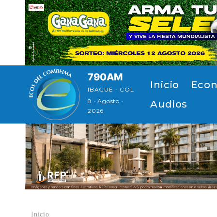
Pasar al contenido principal
790AM
Navegación principal
Inicio
Econ
IBAGUÉ - COL
8 · Agosto ·
Audios
2026
Inicio