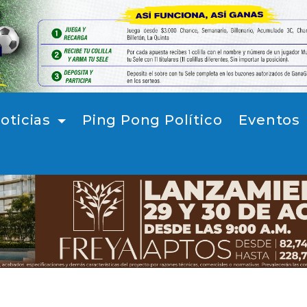
oticias
Ping Pong Político
Eventos