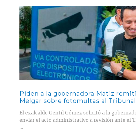
Contenido multimedia principal
Piden a la gobernadora Matiz remit
Melgar sobre fotomultas al Tribunal
El exalcalde Gentil Gómez solicitó a la goberna
enviar el acto administrativo a revisión ante el 
...