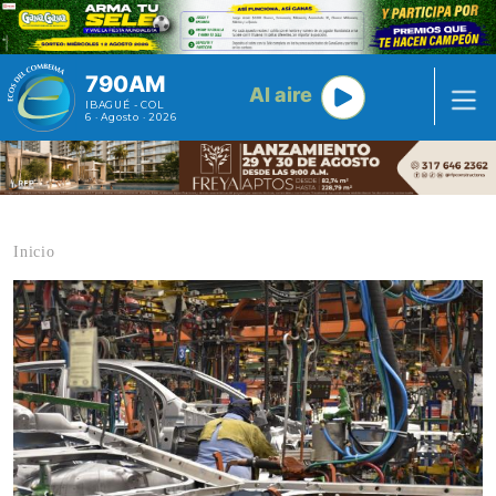
Pasar al contenido principal
790AM
Al aire
IBAGUÉ - COL
6 · Agosto · 2026
Inicio
Contenido multimedia principal