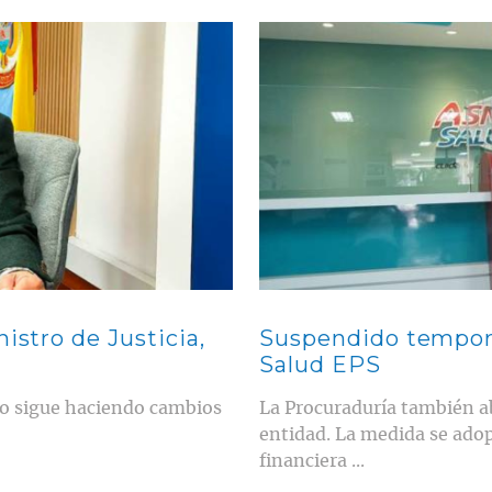
Contenido multimedia principal
istro de Justicia,
Suspendido tempor
Salud EPS
ado sigue haciendo cambios
La Procuraduría también ab
entidad. La medida se adop
financiera ...