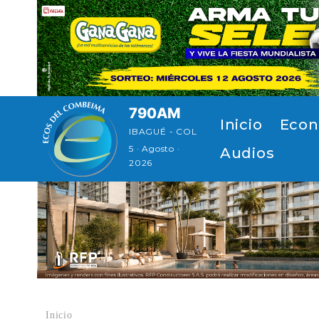
Pasar al contenido principal
790AM
Navegación principal
Inicio
Econ
IBAGUÉ - COL
5 · Agosto ·
Audios
2026
Inicio