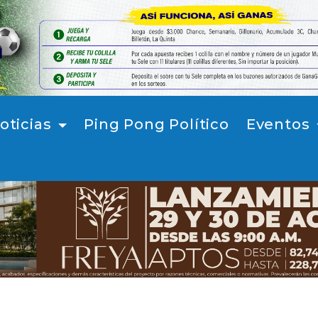
oticias
Ping Pong Político
Eventos