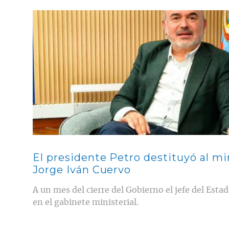
Contenido multimedia principal
El presidente Petro destituyó al min
Jorge Iván Cuervo
A un mes del cierre del Gobierno el jefe del Est
en el gabinete ministerial.