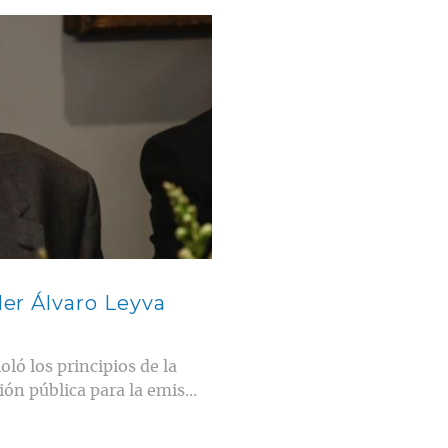
ler Álvaro Leyva
oló los principios de la
ión pública para la emis...