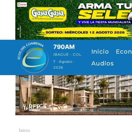
Pasar al contenido principal
790AM
Navegación principal
Inicio
Econ
IBAGUÉ - COL
7 · Agosto ·
Audios
2026
Inicio