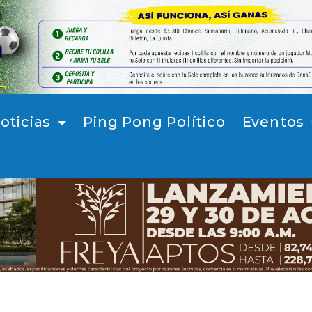
oticias
Ping Pong Político
Eventos