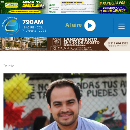
Pasar al contenido principal
790AM
Al aire
IBAGUÉ - COL
7 · Agosto · 2026
Inicio
Contenido multimedia principal