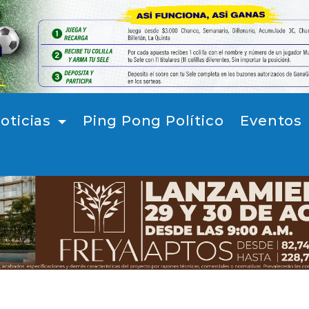
oticias
Ping Pong Político
Eventos