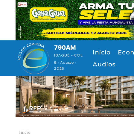
Pasar al contenido principal
790AM
Navegación principal
Inicio
Econ
IBAGUÉ - COL
8 · Agosto ·
Audios
2026
Inicio