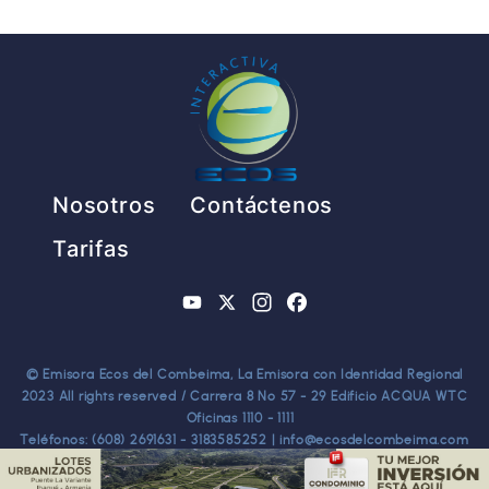
Pie de página
Nosotros
Contáctenos
Tarifas
YouTube
X
Instagram
Facebook
© Emisora Ecos del Combeima, La Emisora con Identidad Regional
2023 All rights reserved / Carrera 8 No 57 - 29 Edificio ACQUA WTC
Oficinas 1110 - 1111
Teléfonos: (608) 2691631 - 3183585252 | info@ecosdelcombeima.com
Ibagué - Tolima. TODOS LOS DERECHOS RESERVADOS