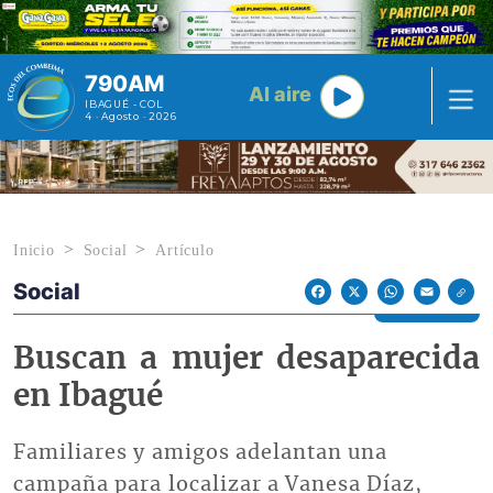
Pasar al contenido principal
790AM
Al aire
IBAGUÉ - COL
4 · Agosto · 2026
Inicio
Social
Artículo
Social
Econoticias y Eventos
Facebook
X
WhatsApp
Email
Buscan a mujer desaparecida
en Ibagué
Familiares y amigos adelantan una
campaña para localizar a Vanesa Díaz,