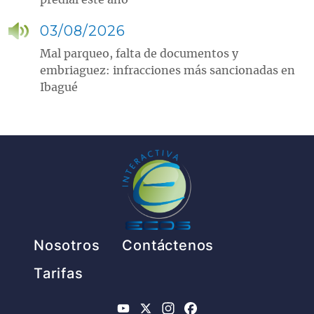
predial este año
03/08/2026
Mal parqueo, falta de documentos y
embriaguez: infracciones más sancionadas en
Ibagué
Pie de página
Nosotros
Contáctenos
Tarifas
YouTube
X
Instagram
Facebook