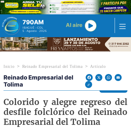
Pasar al contenido principal
790AM
Al aire
IBAGUÉ - COL
5 · Agosto · 2026
Inicio
Reinado Empresarial del Tolima
Artículo
Reinado Empresarial del
Econoticias y Eventos
Facebook
X
WhatsApp
Email
Tolima
Colorido y alegre regreso del
desfile folclórico del Reinado
Empresarial del Tolima