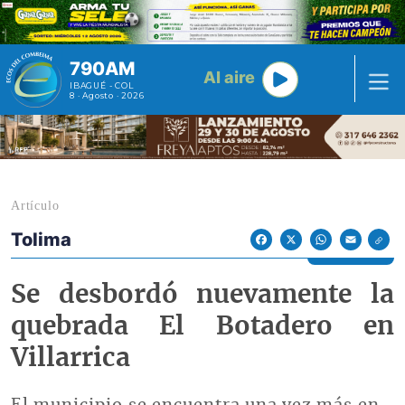
Pasar al contenido principal
790AM
Al aire
IBAGUÉ - COL
8 · Agosto · 2026
Artículo
Tolima
Econoticias y Eventos
Facebook
X
WhatsApp
Email
Se desbordó nuevamente la
quebrada El Botadero en
Villarrica