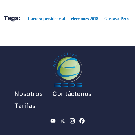
Tags:
Carrera presidencial
elecciones 2018
Gustavo Petro
Pie de página
Nosotros
Contáctenos
Tarifas
YouTube
X
Instagram
Facebook