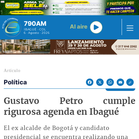
Pasar al contenido principal
790AM
Al aire
IBAGUÉ - COL
6 · Agosto · 2026
Artículo
Política
Econoticias y Eventos
Facebook
X
WhatsApp
Email
Gustavo Petro cumple
rigurosa agenda en Ibagué
El ex alcalde de Bogotá y candidato
presidencial se encuentra realizando una