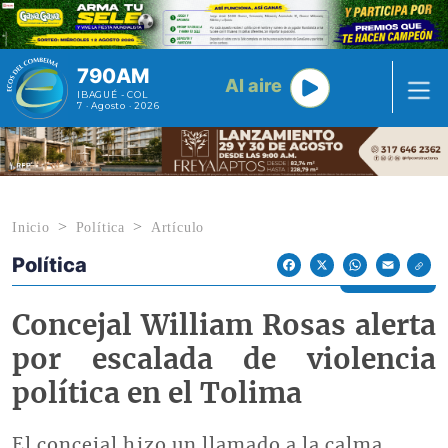
Pasar al contenido principal
790AM
Al aire
IBAGUÉ - COL
7 · Agosto · 2026
Inicio
Política
Artículo
Política
Econoticias y Eventos
Facebook
X
WhatsApp
Email
Concejal William Rosas alerta
por escalada de violencia
política en el Tolima
El concejal hizo un llamado a la calma