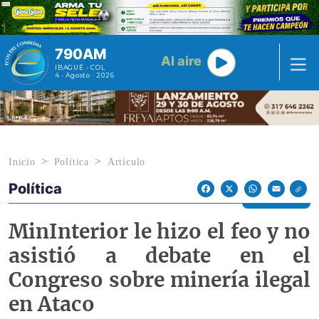
Pasar al contenido principal
790AM
Al aire
IBAGUÉ - COL
4 · Agosto · 2026
Inicio
Política
Artículo
Política
Econoticias y Eventos
Facebook
X
WhatsApp
Email
MinInterior le hizo el feo y no
asistió a debate en el
Congreso sobre minería ilegal
en Ataco