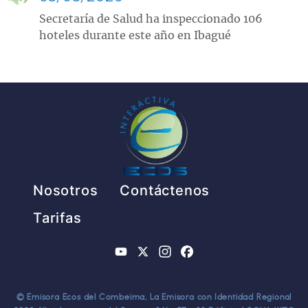
Secretaría de Salud ha inspeccionado 106
hoteles durante este año en Ibagué
Pie de página
Nosotros
Contáctenos
Tarifas
YouTube
X
Instagram
Facebook
© Emisora Ecos del Combeima, La Emisora con Identidad Regional