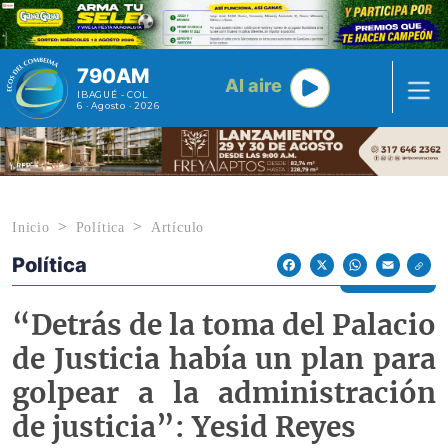
Pasar al contenido principal
790AM
Al aire
IBAGUÉ - COL
6 · Agosto · 2026
Inicio
Política
Artículo
Política
Econoticias y Eventos
Facebook
X
WhatsApp
Email
“Detrás de la toma del Palacio
de Justicia había un plan para
golpear a la administración
de justicia”: Yesid Reyes