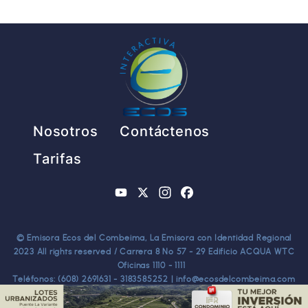
Pie de página
Nosotros
Contáctenos
Tarifas
YouTube
X
Instagram
Facebook
© Emisora Ecos del Combeima, La Emisora con Identidad Regional
2023 All rights reserved / Carrera 8 No 57 - 29 Edificio ACQUA WTC
Oficinas 1110 - 1111
Teléfonos: (608) 2691631 - 3183585252 | info@ecosdelcombeima.com
Ibagué - Tolima. TODOS LOS DERECHOS RESERVADOS