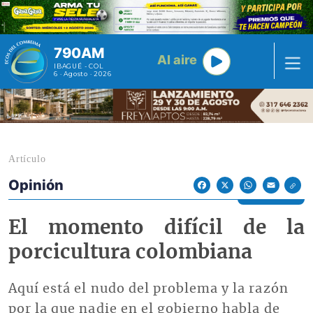
Pasar al contenido principal
790AM
Al aire
IBAGUÉ - COL
6 · Agosto · 2026
Artículo
Opinión
Econoticias y Eventos
Facebook
X
WhatsApp
Email
El momento difícil de la
porcicultura colombiana
Aquí está el nudo del problema y la razón
por la que nadie en el gobierno habla de