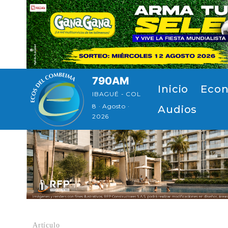
Pasar al contenido principal
790AM
Navegación principal
Inicio
Econ
IBAGUÉ - COL
8 · Agosto ·
Audios
2026
Artículo