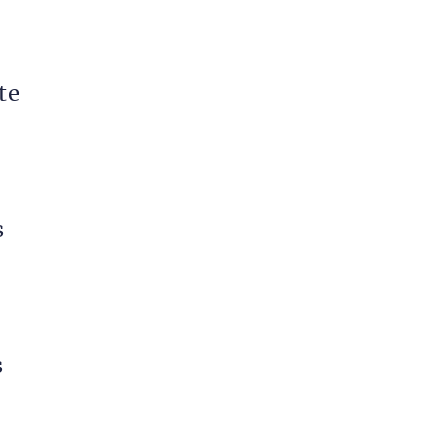
te
s
s