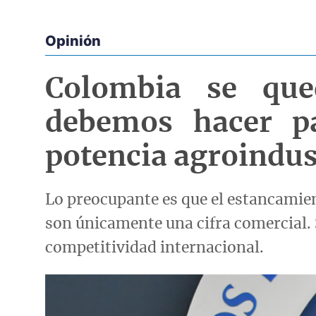
Opinión
Econoticias y Eventos
Colombia se que
debemos hacer pa
potencia agroindus
Lo preocupante es que el estancamie
son únicamente una cifra comercial. 
competitividad internacional.
Imagen