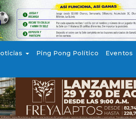
oticias
Ping Pong Político
Eventos