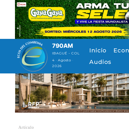
Pasar al contenido principal
790AM
Navegación principal
Inicio
Econ
IBAGUÉ - COL
4 · Agosto ·
Audios
2026
Artículo