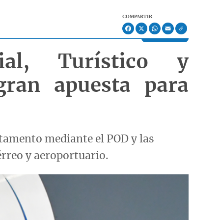
COMPARTIR
Facebook
X
WhatsApp
Email
ial, Turístico y
gran apuesta para
rtamento mediante el POD y las
érreo y aeroportuario.