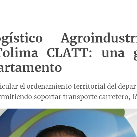
ístico Agroindustr
Tolima CLATT: una 
partamento
icular el ordenamiento territorial del depa
ermitiendo soportar transporte carretero, f