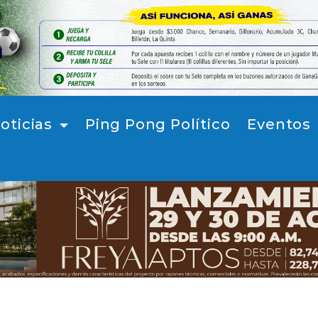
oticias
Ping Pong Político
Eventos