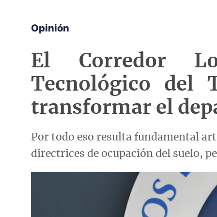
Opinión
Econoticias y Eventos
El Corredor Log
Tecnológico del 
transformar el de
Por todo eso resulta fundamental art
directrices de ocupación del suelo, p
Imagen