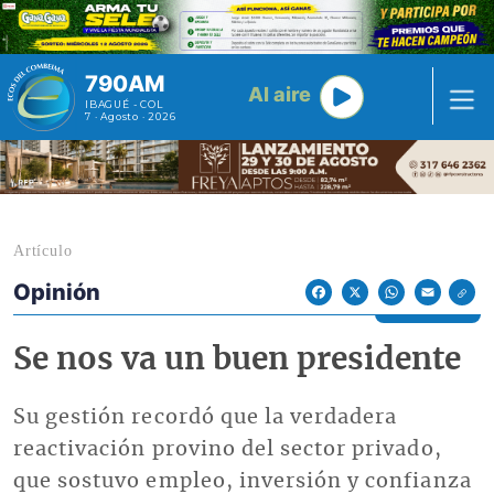
Pasar al contenido principal
790AM
Al aire
IBAGUÉ - COL
7 · Agosto · 2026
Artículo
Opinión
Econoticias y Eventos
Facebook
X
WhatsApp
Email
Se nos va un buen presidente
Su gestión recordó que la verdadera
reactivación provino del sector privado,
que sostuvo empleo, inversión y confianza