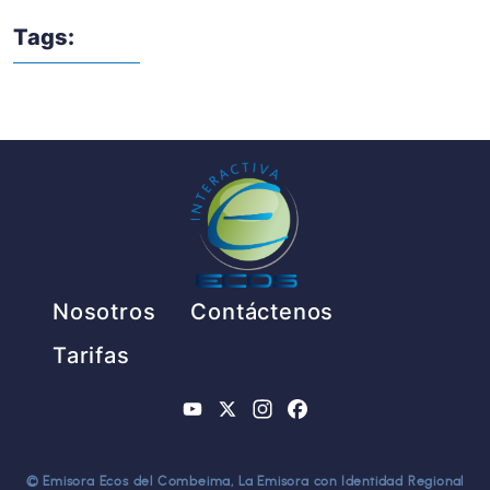
Tags:
Pie de página
Nosotros
Contáctenos
Tarifas
YouTube
X
Instagram
Facebook
© Emisora Ecos del Combeima, La Emisora con Identidad Regional