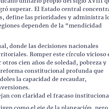
icano unitario propio del siglo XVIII q
gró superar. El Estado central concentr
s, define las prioridades y administra l
regiones dependen de la “mendicidad
ual, donde las decisiones nacionales
ritoriales. Romper este círculo vicioso 
 otros cien años de soledad, pobreza y
 reforma constitucional profunda que
doles la capacidad de recaudar,
nversiones.
jan con claridad el fracaso instituciona
igen como el eje de la planeación, pero