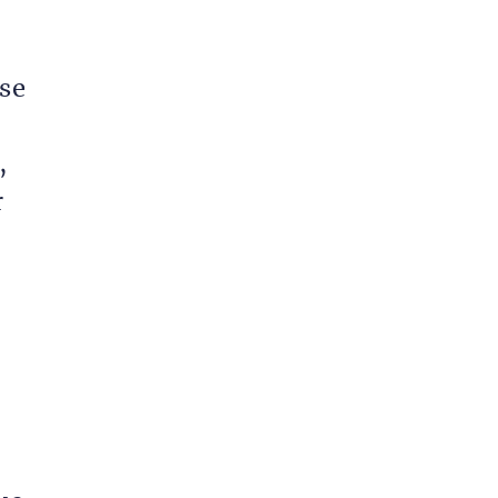
se
,
r