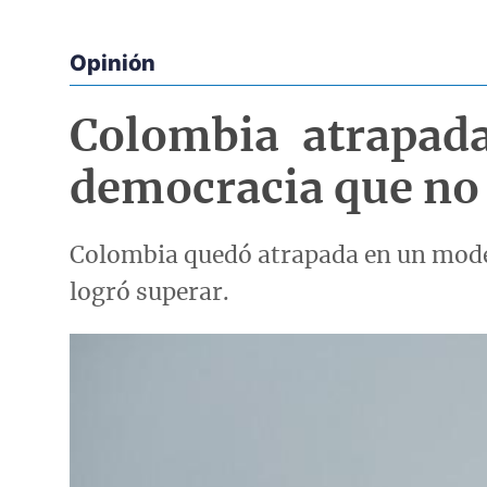
Opinión
Econoticias y Eventos
Colombia atrapad
democracia que no
Colombia quedó atrapada en un modelo
logró superar.
Imagen