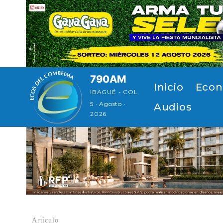
Pasar al contenido principal
790AM
Navegación principal
Inicio
Econ
IBAGUÉ - COL
5 · Agosto ·
Audios
2026
Artículo