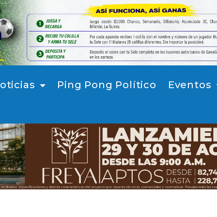
oticias
Ping Pong Político
Eventos