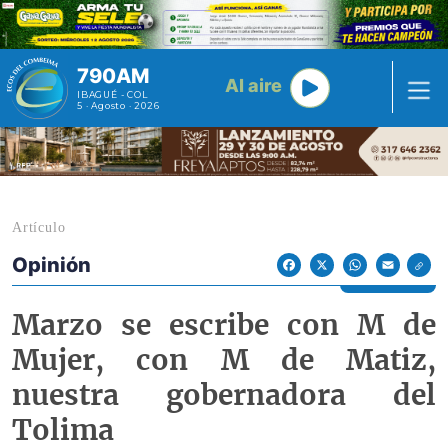
Pasar al contenido principal
790AM
Al aire
IBAGUÉ - COL
5 · Agosto · 2026
Artículo
Opinión
Econoticias y Eventos
Facebook
X
WhatsApp
Email
Marzo se escribe con M de
Mujer, con M de Matiz,
nuestra gobernadora del
Tolima