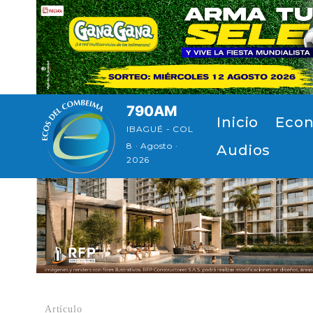
Pasar al contenido principal
790AM
Navegación principal
Inicio
Econ
IBAGUÉ - COL
8 · Agosto ·
Audios
2026
Artículo