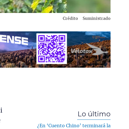
Crédito
Suministrado
i
Lo último
e
¿En ‘Cuento Chino’ terminará la