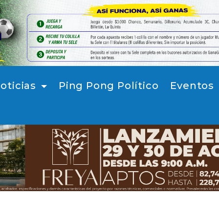
oticias
Ping Pong Político
Eventos