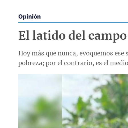
Opinión
Econoticias y Eventos
El latido del camp
Hoy más que nunca, evoquemos ese s
pobreza; por el contrario, es el medi
Imagen