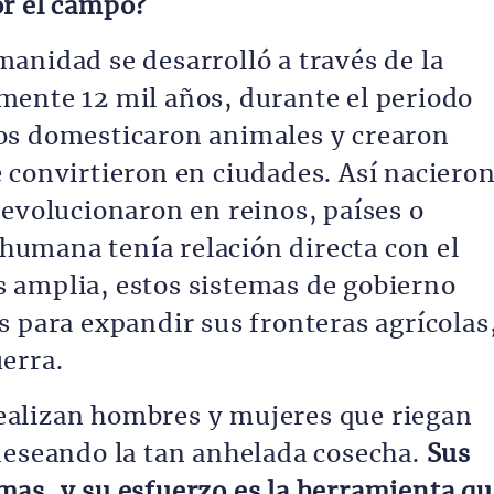
or el campo?
anidad se desarrolló a través de la
ente 12 mil años, durante el periodo
os domesticaron animales y crearon
 convirtieron en ciudades. Así naciero
 evolucionaron en reinos, países o
a humana tenía relación directa con el
 amplia, estos sistemas de gobierno
s para expandir sus fronteras agrícolas
erra.
 realizan hombres y mujeres que riegan
deseando la tan anhelada cosecha.
Sus
as, y su esfuerzo es la herramienta qu