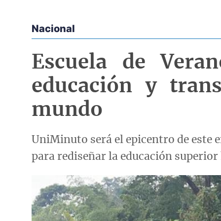
Nacional
Econoticias y Eventos
Escuela de Vera
educación y tran
mundo
UniMinuto será el epicentro de este e
para rediseñar la educación superior 
Imagen