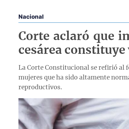
Nacional
Econoticias y Eventos
Corte aclaró que i
cesárea constituye 
La Corte Constitucional se refirió al
mujeres que ha sido altamente normal
reproductivos.
Imagen