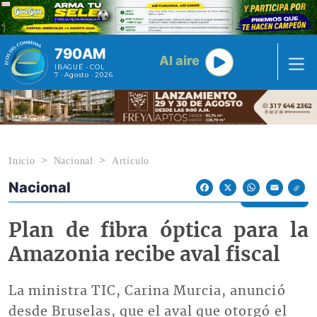
Pasar al contenido principal
790AM
Al aire
IBAGUÉ - COL
7 · Agosto · 2026
Inicio
Nacional
Artículo
Nacional
Econoticias y Eventos
Facebook
X
WhatsApp
Email
Plan de fibra óptica para la
Amazonia recibe aval fiscal
La ministra TIC, Carina Murcia, anunció
desde Bruselas, que el aval que otorgó el