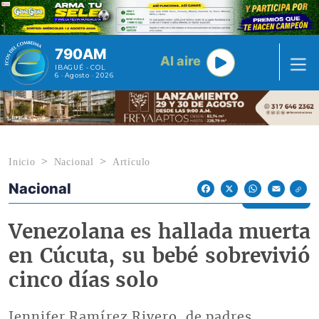
Pasar al contenido principal
790AM
Al aire
IBAGUÉ - COL
6 · Agosto · 2026
Inicio
Nacional
Artículo
Nacional
Econoticias y Eventos
Facebook
X
WhatsApp
Email
Venezolana es hallada muerta
en Cúcuta, su bebé sobrevivió
cinco días solo
Jennifer Ramírez Rivero, de padres