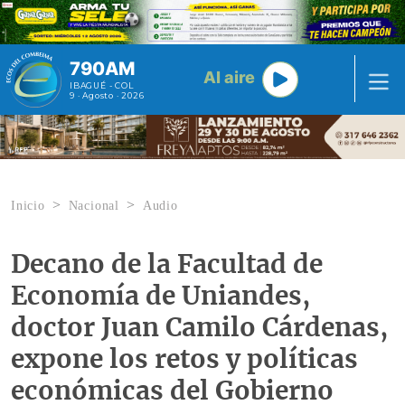
Pasar al contenido principal
790AM
Al aire
IBAGUÉ - COL
9 · Agosto · 2026
Inicio
Nacional
Audio
Decano de la Facultad de
Economía de Uniandes,
doctor Juan Camilo Cárdenas,
expone los retos y políticas
económicas del Gobierno