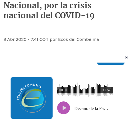
Nacional, por la crisis
nacional del COVID-19
8 Abr 2020 - 7:41 COT por Ecos del Combeima
E
N
00:00
17:52
Decano de la Facultad de Economía de Uniandes, doctor Juan Camilo Cárdenas, expone los retos y políticas económicas del Gobierno Nacional, por la crisis nacional del COVID-19