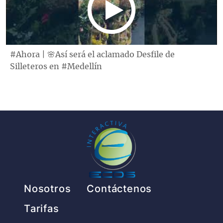
#Ahora | 🌸Así será el aclamado Desfile de
Silleteros en #Medellín
Pie de página
Nosotros
Contáctenos
Tarifas