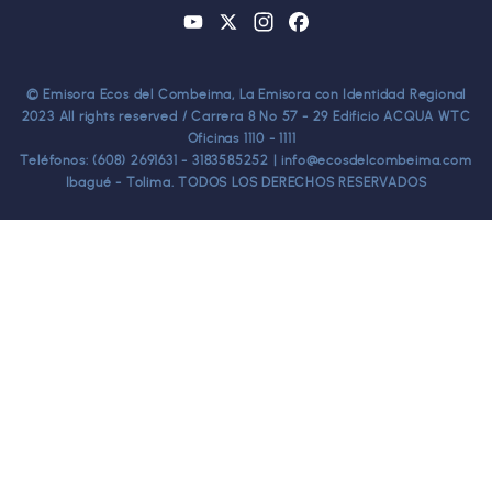
YouTube
X
Instagram
Facebook
© Emisora Ecos del Combeima, La Emisora con Identidad Regional
2023 All rights reserved / Carrera 8 No 57 - 29 Edificio ACQUA WTC
Oficinas 1110 - 1111
Teléfonos: (608) 2691631 - 3183585252 | info@ecosdelcombeima.com
Ibagué - Tolima. TODOS LOS DERECHOS RESERVADOS