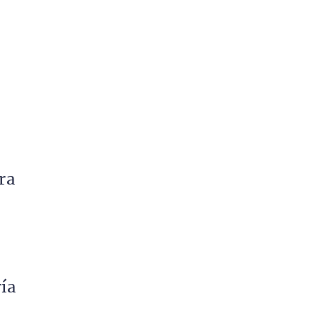
ra
ía