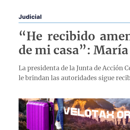
Judicial
Econoticias y Eventos
“He recibido amen
de mi casa”: María
La presidenta de la Junta de Acción 
le brindan las autoridades sigue rec