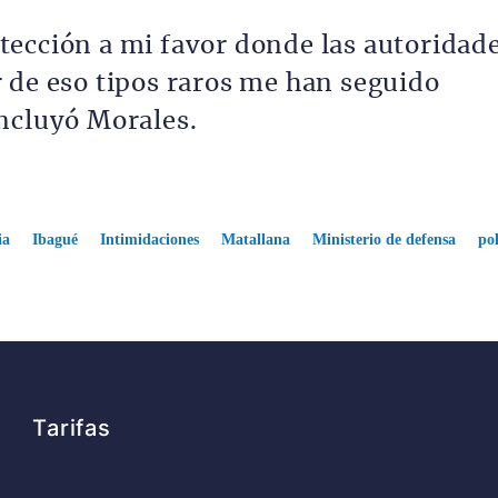
ección a mi favor donde las autoridad
 de eso tipos raros me han seguido
ncluyó Morales.
ia
Ibagué
Intimidaciones
Matallana
Ministerio de defensa
po
Tarifas