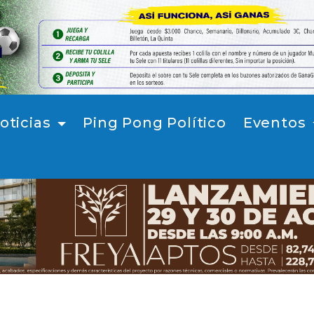
oticias
Ping Pong Político
Eventos