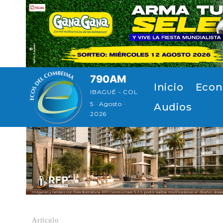
Pasar al contenido principal
790AM
Navegación principal
Inicio
Econ
IBAGUÉ - COL
5 · Agosto ·
Audios
2026
Artículo