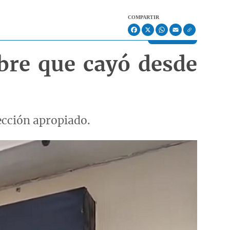
COMPARTIR
Facebook
X
WhatsApp
Email
bre que cayó desde
ección apropiado.