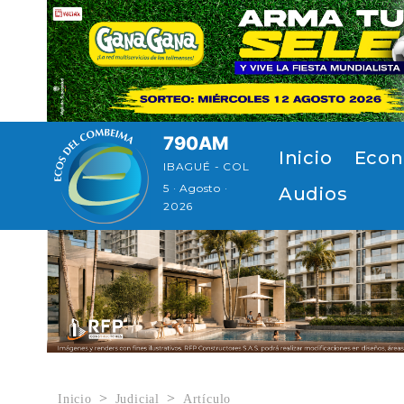
Pasar al contenido principal
790AM
Navegación p
Inicio
Econ
IBAGUÉ - COL
5 · Agosto ·
Audios
2026
Inicio
Judicial
Artículo