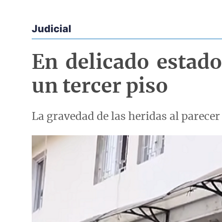
Judicial
Econoticias y Eventos
En delicado estado
un tercer piso
La gravedad de las heridas al parece
Imagen