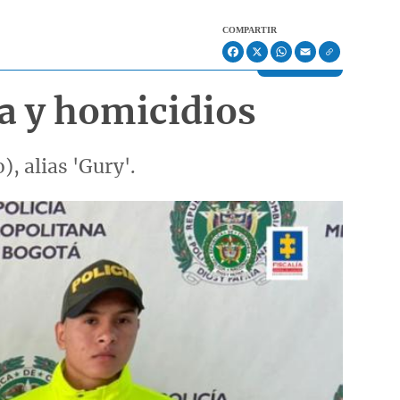
COMPARTIR
Facebook
X
WhatsApp
Email
ra y homicidios
, alias 'Gury'.