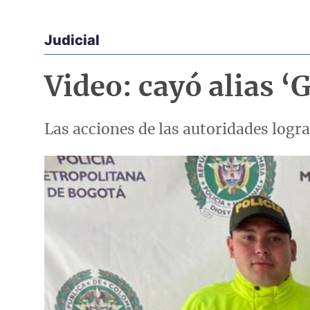
Judicial
Econoticias y Eventos
Video: cayó alias ‘
Las acciones de las autoridades logra
Imagen