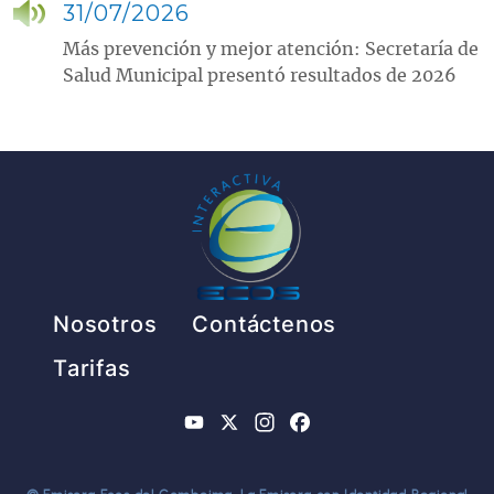
31/07/2026
Más prevención y mejor atención: Secretaría de
Salud Municipal presentó resultados de 2026
Pie de página
Nosotros
Contáctenos
Tarifas
YouTube
X
Instagram
Facebook