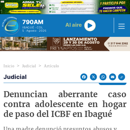
Pasar al contenido principal
790AM
Al aire
IBAGUÉ - COL
5 · Agosto · 2026
Inicio
Judicial
Artículo
Judicial
Econoticias y Eventos
Facebook
X
WhatsApp
Email
Denuncian aberrante caso
contra adolescente en hogar
de paso del ICBF en Ibagué
Una madre denunció presuntos abusos y