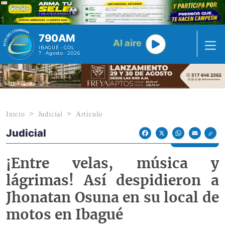
Pasar al contenido principal
790AM
Al aire
IBAGUÉ - COL
7 · Agosto · 2026
Inicio
Judicial
Artículo
Judicial
Econoticias y Eventos
Facebook
X
WhatsApp
Email
¡Entre velas, música y
lágrimas! Así despidieron a
Jhonatan Osuna en su local de
motos en Ibagué