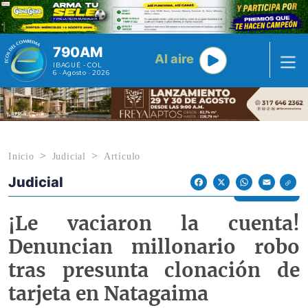
Pasar al contenido principal
790AM
Al aire
IBAGUÉ - COL
6 · Agosto · 2026
Inicio
Judicial
Artículo
Judicial
Econoticias y Eventos
Facebook
X
WhatsApp
Email
¡Le vaciaron la cuenta!
Denuncian millonario robo
tras presunta clonación de
tarjeta en Natagaima