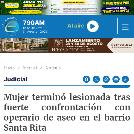
Pasar al contenido principal
790AM
Al aire
IBAGUÉ - COL
6 · Agosto · 2026
Inicio
Judicial
Artículo
Judicial
Econoticias y Eventos
Facebook
X
WhatsApp
Email
Mujer terminó lesionada tras
fuerte confrontación con
operario de aseo en el barrio
Santa Rita