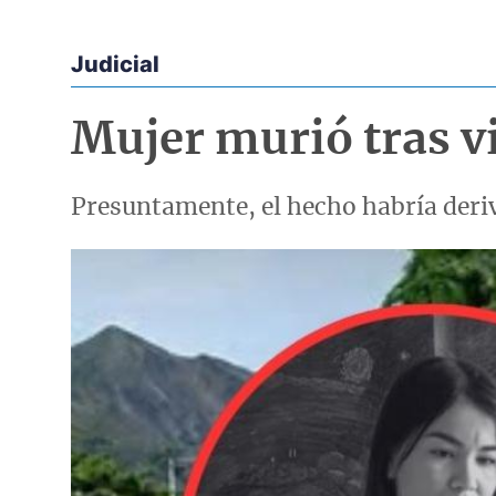
Judicial
Econoticias y Eventos
Mujer murió tras v
Presuntamente, el hecho habría deriv
Imagen