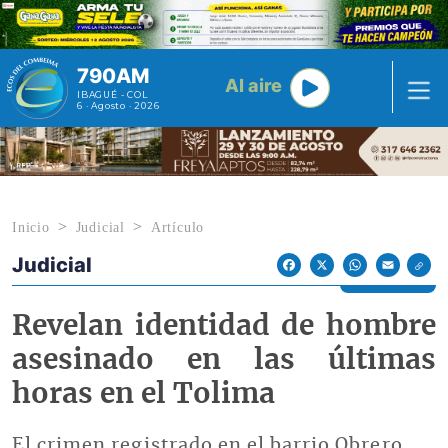
Pasar al contenido principal
790AM
Al aire
IBAGUÉ - COL
6 · Agosto · 2026
Inicio
Judicial
Artículo
Judicial
Econoticias y Eventos
Facebook
X
WhatsApp
Email
Revelan identidad de hombre
asesinado en las últimas
horas en el Tolima
El crimen registrado en el barrio Obrero