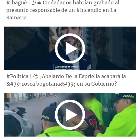
#Ibagué | 🤳🔥 Ciudadanos habrían grabado al
presunto responsable de un #incendio en La
Samaria
#Política | 🤔 ¿Abelardo De la Espriella acabará la
&#39;rosca bogotana&#39; en su Gobierno?