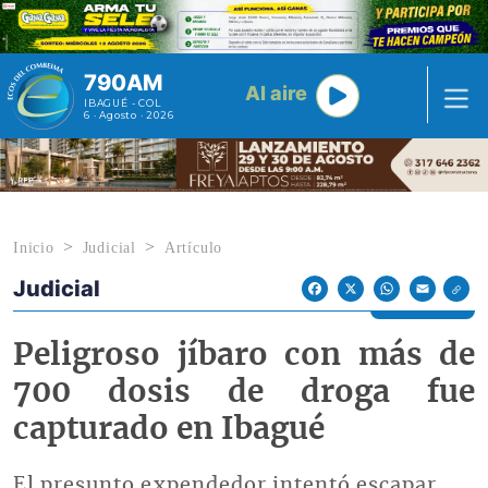
Pasar al contenido principal
790AM
Al aire
IBAGUÉ - COL
6 · Agosto · 2026
Inicio
Judicial
Artículo
Judicial
Econoticias y Eventos
Facebook
X
WhatsApp
Email
Peligroso jíbaro con más de
700 dosis de droga fue
capturado en Ibagué
El presunto expendedor intentó escapar