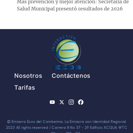
Más prevención y mejor atención: Secretaría de
Salud Municipal presentó resultados de 2026
Pie de página
Nosotros
Contáctenos
Tarifas
YouTube
X
Instagram
Facebook
© Emisora Ecos del Combeima, La Emisora con Identidad Regional
2023 All rights reserved / Carrera 8 No 57 - 29 Edificio ACQUA WTC