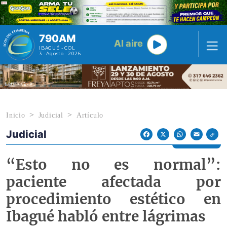
Pasar al contenido principal
790AM
Al aire
IBAGUÉ - COL
3 · Agosto · 2026
Inicio
Judicial
Artículo
Judicial
Econoticias y Eventos
Facebook
X
WhatsApp
Email
“Esto no es normal”:
paciente afectada por
procedimiento estético en
Ibagué habló entre lágrimas