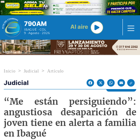
Pasar al contenido principal
790AM
Al aire
IBAGUÉ - COL
9 · Agosto · 2026
Inicio
Judicial
Artículo
Judicial
Econoticias y Eventos
Facebook
X
WhatsApp
Email
“Me están persiguiendo”:
angustiosa desaparición de
joven tiene en alerta a familia
en Ibagué