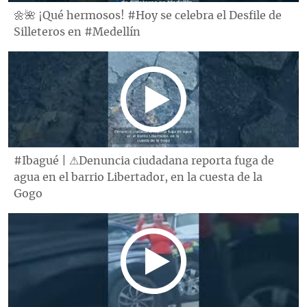
🌼🌺 ¡Qué hermosos! #Hoy se celebra el Desfile de
Silleteros en #Medellín
#Ibagué | ⚠Denuncia ciudadana reporta fuga de
agua en el barrio Libertador, en la cuesta de la
Gogo