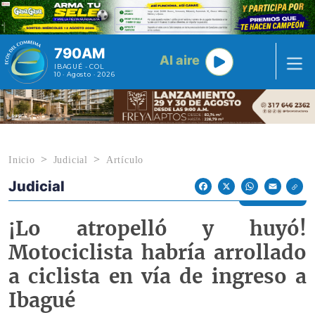
Pasar al contenido principal
790AM
Al aire
IBAGUÉ - COL
10 · Agosto · 2026
Inicio
Judicial
Artículo
Judicial
Econoticias y Eventos
Facebook
X
WhatsApp
Email
¡Lo atropelló y huyó!
Motociclista habría arrollado
a ciclista en vía de ingreso a
Ibagué